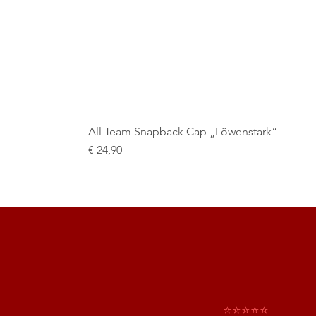
All Team Snapback Cap „Löwenstark“
Preis
€ 24,90
​⭐⭐⭐⭐⭐