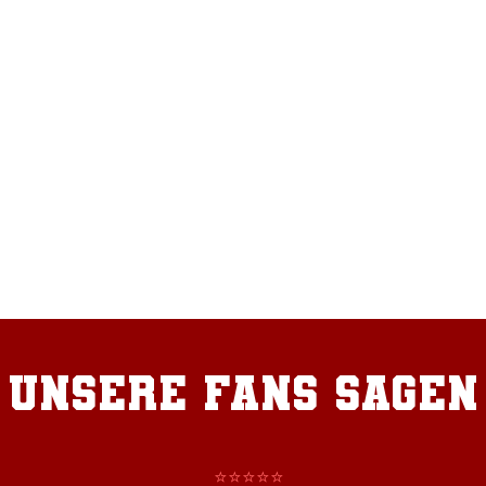
unsere Fans sagen
​⭐⭐⭐⭐⭐