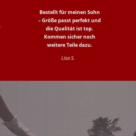
Bestellt für meinen Sohn
– Größe passt perfekt und
die Qualität ist top.
Kommen sicher noch
weitere Teile dazu.
Lisa S.