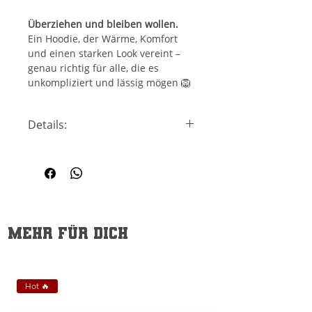
Überziehen und bleiben wollen.
Ein Hoodie, der Wärme, Komfort
und einen starken Look vereint –
genau richtig für alle, die es
unkompliziert und lässig mögen 🦁
Details:
Passform:
Regular Fit (Damen)
Kapuze:
Mit Tunnelzug
Taschen:
Klassische
Kängurutasche
Einsatzbereich:
Fanwear · Alltag
· Stadion · Freizeit
Mehr für dich
Pflegehinweis:
Auf links
waschen, Druck nicht bügeln
Hot 🔥