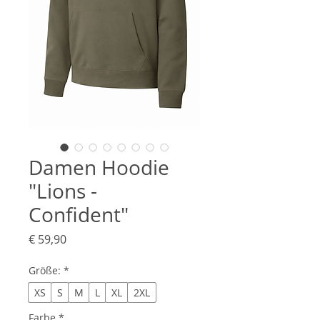
Damen Hoodie
"Lions -
Confident"
Preis
€ 59,90
Größe:
*
XS
S
M
L
XL
2XL
Farbe
*