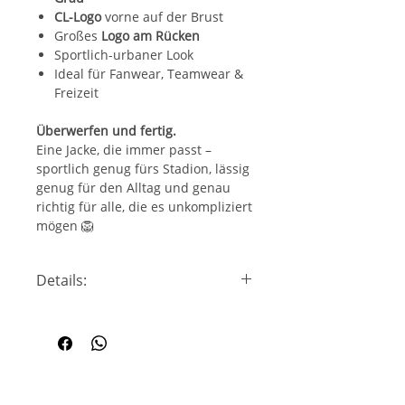
CL-Logo
vorne auf der Brust
Großes
Logo am Rücken
Sportlich-urbaner Look
Ideal für Fanwear, Teamwear &
Freizeit
Überwerfen und fertig.
Eine Jacke, die immer passt –
sportlich genug fürs Stadion, lässig
genug für den Alltag und genau
richtig für alle, die es unkompliziert
mögen 🦁
Details:
Passform:
Regular Fit
Schnitt:
College-Style mit
Bündchen
Einsatzbereich:
Fanwear ·
Teamwear · Alltag