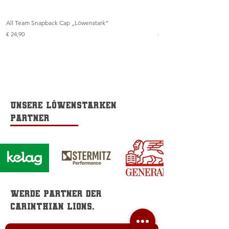
All Team Snapback Cap „Löwenstark“
Snapback Cap „Löwenstar
Preis
Preis
€ 24,90
€ 24,90
Unsere löwenstarken
Partner
Werde Partner der
Carinthian Lions.