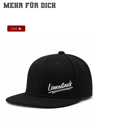
Pflegehinweis:
Schonwaschgang,
Mehr für dich
auf links waschen, Druck nicht
bügeln
Hot 🔥