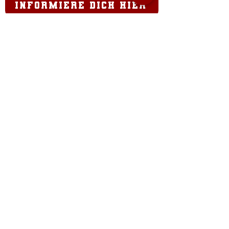
informiere dich hier
Home field
Sportzentrum Fischl
Rosenegger Str. 11,
9020 Klagenfurt a.W.
Lions office
Zwanzigerstraße 4
9020 Klagenfurt a.W.
office@carinthian-lions.at
SHOP
AGB´s
WIEDERRUFSRECHT
VERSAND & LIEFERUNG