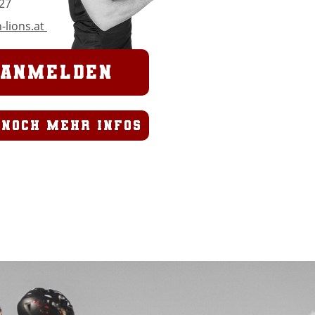
27
-lions.at
 Anmelden
 noch mehr infos