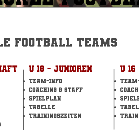
le Football Teams
haft
U 18 - Junioren
U 16
Team-info
Team-
Coaching & Staff
Coach
Spielplan
Spiel
Tabelle
Tabel
Trainingszeiten
Train
g