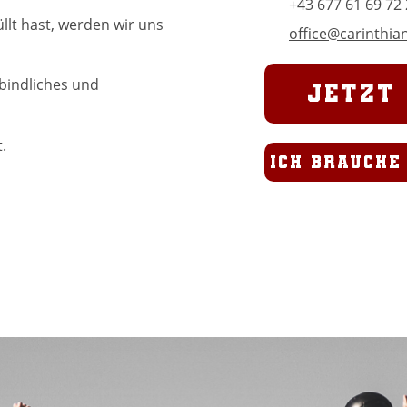
+43 677 61 69
72 
lt hast, werden wir uns
office@carinthian
rbindliches und
Jetzt
.
Ich brauche