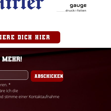
iere dich hier
 mehr!
ABSCHICKEN
eren.
*
Mit Klicken des Buttons "Abschicken", erkläre ich die 
nd stimme einer Kontaktaufnahme 