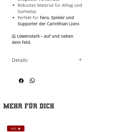
Robustes Material für Alltag und
Gameday
Perfekt für
Fans, Spieler und
Supporter der Carinthian Lions
🦁
Löwenstark – auf und neben
dem Feld.
Details:
Passform:
One Size (verstellbar)
Verschluss:
Snapback
Einsatzbereich:
Fanwear · Alltag
· Sommer & Outdoor
Pflegehinweis:
Mit feuchtem
Tuch reinigen
Mehr für dich
Hot 🔥