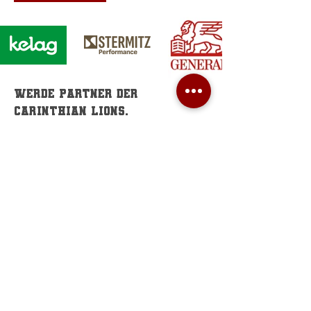
Werde Partner der
Carinthian Lions.
informiere dich hier
Home field
Sportzentrum Fischl
Rosenegger Str. 11,
9020 Klagenfurt a.W.
Lions office
Zwanzigerstraße 4
9020 Klagenfurt a.W.