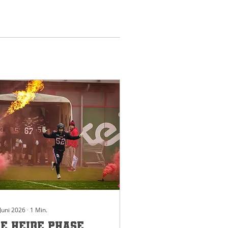
 Juni 2026
∙
1
Min.
ie heiße Phase