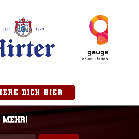
ch knapp mit 14:7 für
h. In der Zwischenzeit
 viel passiert, die
fense gewann
schenzeitlich richtig
Fahrt und...
iere dich hier
 mehr!