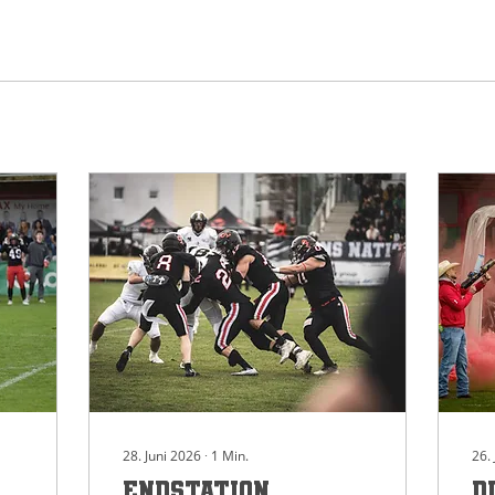
28. Juni 2026
∙
1
Min.
26.
Endstation
D