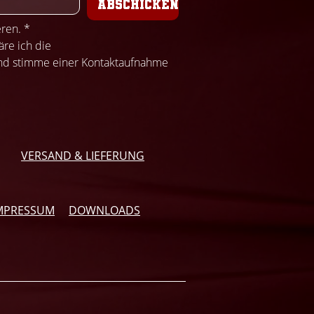
ABSCHICKEN
eren.
*
Mit Klicken des Buttons "Abschicken", erkläre ich die 
nd stimme einer Kontaktaufnahme 
VERSAND & LIEFERUNG
MPRESSUM
DOWNLOADS