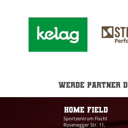
Saison und ein
deutlicher Halbfinal Sieg
gegen die Rangers
stehen zu Buche. Die
Lions trafen im Mai im
Friday Night...
Werde Partner de
Home field
Sportzentrum Fischl
Rosenegger Str. 11,