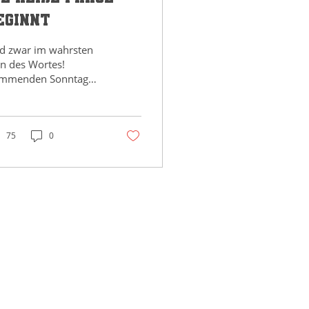
eginnt
d zwar im wahrsten
nn des Wortes!
mmenden Sonntag
sen die Lions nach
dling zum Wildcard
yoff gegen die dort
sässigen Rangers.
75
0
de März musste man
e Spieler während der
nlaufzeremonie noch
fwärmen - das wird
 Sonntag nicht
twendig sein
arkus Käfer Die erste
gegnung, Ende März
i gut 20-25° weniger
 Thermometer,
tschieden die Rangers