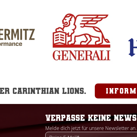
gekämpft, Herz gezeigt
no
und niemals
sic
aufgegeben. Am Ende
ist
hat es leider nicht
Of
gereicht. Auch wenn das
zwi
Saisonende schmerzt,
an 
können wir mit Stolz
auf...
r Carinthian Lions.
inform
Verpasse keine News
Melde dich jetzt für unsere Newsletter an.