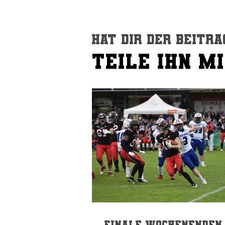
Hat dir der Beitra
TEILE IHN M
TEILE IHN M
Finale Wochenenden