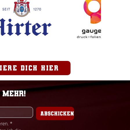
iere dich hier
 mehr!
ABSCHICKEN
eren.
*