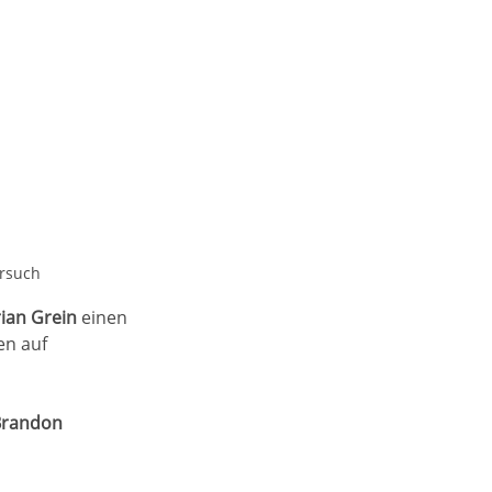
orsuch
rian Grein
 einen 
en auf 
Brandon 