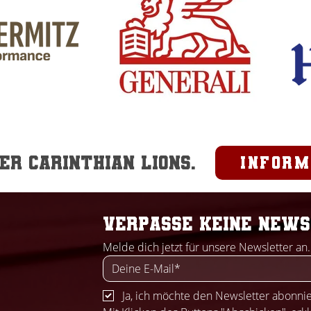
r Carinthian Lions.
inform
Verpasse keine News
Melde dich jetzt für unsere Newsletter an.
Ja, ich möchte den Newsletter abonni