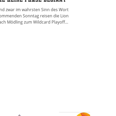
nd zwar im wahrsten Sinn des Wortes!
ommenden Sonntag reisen die Lions
ach Mödling zum Wildcard Playoff
egen die dort ansässigen Rangers.
nde März musste man die Spieler
ährend der Einlaufzeremonie noch
ufwärmen - das wird am Sonntag nicht
otwendig sein ©Markus Käfer Die
rste Begegnung, Ende März bei gut 20-
5° weniger am Thermometer,
ntschieden die Rangers noch knapp
t 14:7 für sich. In der Zwischenzeit ist
iel passiert, die Offense gewann
wischenzeitlich richt