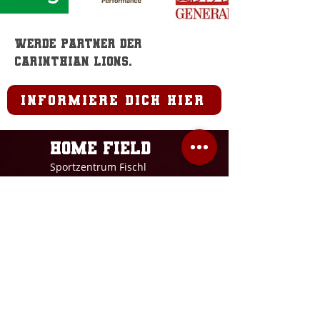
Werde Partner der
Carinthian Lions.
informiere dich hier
Home field
Sportzentrum Fischl
Rosenegger Str. 11,
9020 Klagenfurt a.W.
Lions office
Zwanzigerstraße 4
9020 Klagenfurt a.W.
office@carinthian-lions.at