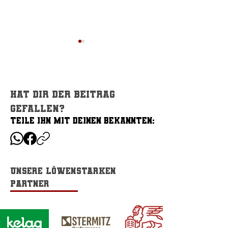
Hat dir der Beitrag
gefallen?
TEILE IHN MIT DEINEN BEKANNTEN:
TEILE IHN MIT DEINEN BEKANNTEN:
Lions unterliegen
Carinthian Li
Invaders auswärts
starten in die
Division 1 Sai
Unsere löwenstarken
Partner