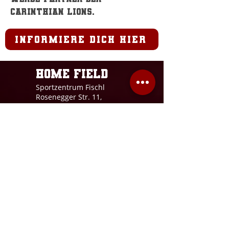
Carinthian Lions.
informiere dich hier
Home field
Sportzentrum Fischl
Rosenegger Str. 11,
9020 Klagenfurt a.W.
Lions office
Zwanzigerstraße 4
9020 Klagenfurt a.W.
office@carinthian-lions.at
SHOP
AGB´s