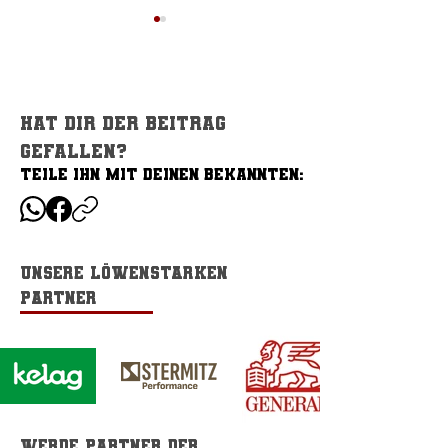
Hat dir der Beitrag
gefallen?
TEILE IHN MIT DEINEN BEKANNTEN:
TEILE IHN MIT DEINEN BEKANNTEN:
Lions U16 unterliegen
Nachwuchs Sa
Raiders zum
Herbst
saisonauftakt
Unsere löwenstarken
Partner
Werde Partner der