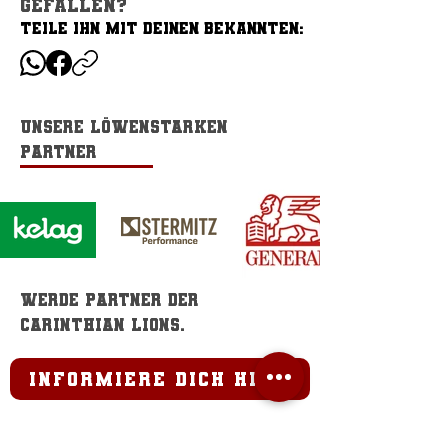
gefallen?
TEILE IHN MIT DEINEN BEKANNTEN:
TEILE IHN MIT DEINEN BEKANNTEN:
Lions Homecoming
Carinthian Li
Game
erlegen den
Tabellenführ
Unsere löwenstarken
Partner
Werde Partner der
Carinthian Lions.
informiere dich hier
Home field