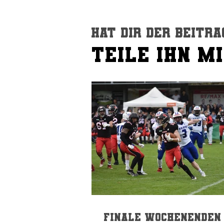
Hat dir der Beitra
TEILE IHN M
TEILE IHN M
Finale Wochenenden