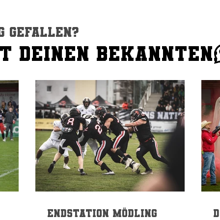
g gefallen?
IT DEINEN BEKANNTEN:
IT DEINEN BEKANNTEN:
Endstation Mödling
D