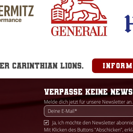
r Carinthian Lions.
inform
Verpasse keine News
Melde dich jetzt für unsere Newsletter an.
Ja, ich möchte den Newsletter abonni