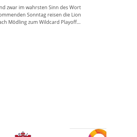
nd zwar im wahrsten Sinn des Wortes!
ommenden Sonntag reisen die Lions
ach Mödling zum Wildcard Playoff
egen die dort ansässigen Rangers.
nde März musste man die Spieler
ährend der Einlaufzeremonie noch
ufwärmen - das wird am Sonntag nicht
otwendig sein ©Markus Käfer Die
rste Begegnung, Ende März bei gut 20-
5° weniger am Thermometer,
ntschieden die Rangers noch knapp
t 14:7 für sich. In der Zwischenzeit ist
iel passiert, die Offense gewann
wischenzeitlich richt