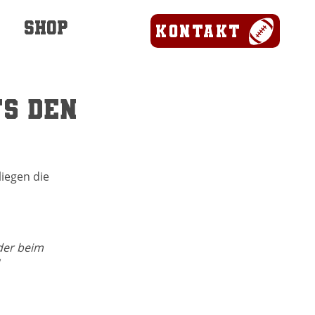
SHOP
Kontakt
ts den
iegen die 
der beim 