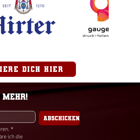
iere dich hier
 mehr!
ABSCHICKEN
eren.
*
Mit Klicken des Buttons "Abschicken", erkläre ich die 